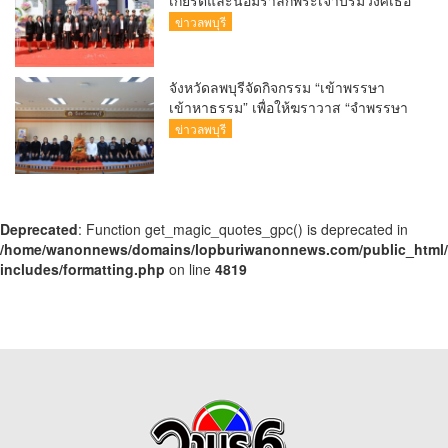
พระองค์รพีพัฒนศักดิ์ กรมหลวงราชบุรี
ข่าวลพบุรี
ดิเรกฤทธิ์ พระบิดาแห่งกฎหมายไท
จังหวัดลพบุรีจัดกิจกรรม “เข้าพรรษา
เข้าหาธรรม” เพื่อให้ฆราวาส “จำพรรษา
ทางใจ
ข่าวลพบุรี
Deprecated
: Function get_magic_quotes_gpc() is deprecated in
/home/wanonnews/domains/lopburiwanonnews.com/public_html
includes/formatting.php
on line
4819