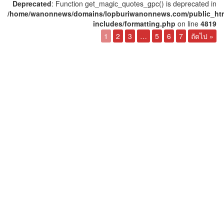
Deprecated
: Function get_magic_quotes_gpc() is deprecated in
/home/wanonnews/domains/lopburiwanonnews.com/public_ht
includes/formatting.php
on line
4819
1
2
3
…
5
6
7
ถัดไป »