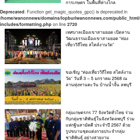
การเกษตร ในพื้นที่ห่างไกล
Deprecated
: Function get_magic_quotes_gpc() is deprecated in
/home/wanonnews/domains/lopburiwanonnews.com/public_html
includes/formatting.php
on line
2720
เทศบาลเมืองเขาสามยอด เปิดลาน
วัฒนธรรมเมืองเขาสามยอด “ท่อง
เที่ยววิถีไทย สไตล์งานวัด”
ขอเชิญ “ท่องเที่ยววิถีไทย สไตล์งาน
วัด” วันที่ 3 – 5 มกราคม 2568 ณ
ลานทุ่งทานตะวัน บ้านน้ำจั้น ลพบุรี
กลุ่มเกษตรกร 77 จังหวัดทั่วไทย ร่วม
กับกลุ่มชาติพันธุ์ในจังหวัดลพบุรี ร่วม
แห่กฐินสามัคคี ประจำปี 2567 ด้วย
รูปขบานชุดแต่งกายประจำกลุ่ม
ชาติพันธุ์ อย่างสวยงาม