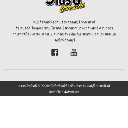
หนังสือพิมพ์ท้องถิ่น จังหวัดลพบุรี วานรนิวส์
สื่อ สปอร์ต โฆษณา วิทยุ โทรทัศน์ ข่าวสาร ประชาสัมพันธ์ ครบวงจร
วานรเรดิโอ FM.94.50 MHZ สมาคมวิทยุท้องถิ่น (สวทท.) วานรแชนแนล
เคเบิ้ลทีวีลพบุรี
สงวนลิขสิทธิ์ © 2026หนังสือพิมพ์ท้องถิ่น จังหวัดลพบุรี วานรนิวส์
จัดทำโดย
44Website