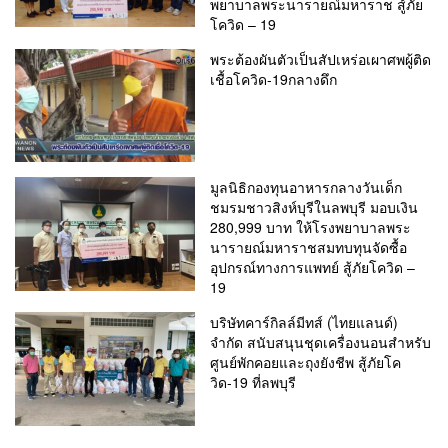
พยาบาลพระนารายณ์มหาราช สู้ภัย
โควิด – 19
พระต้องผันตัวเป็นสัปเหร่อเผาศพผู้ติด
เชื้อโควิด-19กลางดึก
มูลนิธิกองทุนอาหารกลางวันเด็ก
ชมรมชาวสิงห์บุรีในลพบุรี มอบเงิน
280,999 บาท ให้โรงพยาบาลพระ
นารายณ์มหาราชสมทบทุนจัดซื้อ
อุปกรณ์ทางการแพทย์ สู้ภัยโควิด –
19
บริษัทคาร์กิลล์มีทส์ (ไทยแลนด์)
จำกัด สนับสนุนชุดเครื่องนอนสำหรับ
ศูนย์พักคอยและถุงยังชีพ สู้ภัยโค
วิด-19 ที่ลพบุรี