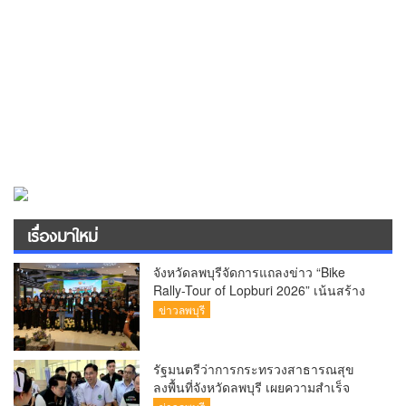
เรื่องมาใหม่
จังหวัดลพบุรีจัดการแถลงข่าว “Bike
Rally-Tour of Lopburi 2026” เน้นสร้าง
“ประสบการณ์ครบวงจร”
ข่าวลพบุรี
รัฐมนตรีว่าการกระทรวงสาธารณสุข
ลงพื้นที่จังหวัดลพบุรี เผยความสำเร็จ
รพ.มะเร็งลพบุรี นำเทคโนโลยีขั้นสูงมา