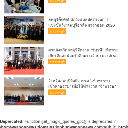
ข่าวลพบุรี
ใช้ลดระยะเวลารอคอยได้สั้นที่สุดในกลุ่ม
รพ.รัฐ ส่วนรพ.ท่าวุ้ง ฟื้นฟูผู้ป่วยให้กลับมา
เดินได้ถึง ร้อยละ 85 มุ่งเป้าพัฒนาเป็น
ลพบุรีคึกคัก! นักวิ่งแห่สมัครร่วมการ
จังหวัดสุขภาพคุณภาพควบคู่กับการส่ง
แข่งขันวิ่ง“ลพบุรีฮาล์ฟมาราธอน 2026
เสริมเศรษฐกิจสมุนไพรชุมชน
(Lopburi Half Marathon 2026) เพื่อ
ข่าวลพบุรี
สัมผัสแสงแรกที่อ่างซับเหล็ก
ศาลจังหวัดลพบุรีจัดงาน “วันรพี” เทิดพระ
เกียรติและน้อมรำลึกพระเจ้าบรมวงศ์เธอ
พระองค์รพีพัฒนศักดิ์ กรมหลวงราชบุรี
ข่าวลพบุรี
ดิเรกฤทธิ์ พระบิดาแห่งกฎหมายไท
จังหวัดลพบุรีจัดกิจกรรม “เข้าพรรษา
เข้าหาธรรม” เพื่อให้ฆราวาส “จำพรรษา
ทางใจ
ข่าวลพบุรี
Deprecated
: Function get_magic_quotes_gpc() is deprecated in
/home/wanonnews/domains/lopburiwanonnews.com/public_html