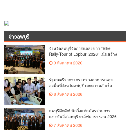
ข่าวลพบุรี
จังหวัดลพบุรีจัดการแถลงข่าว “Bike
Rally-Tour of Lopburi 2026” เน้นสร้าง
“ประสบการณ์ครบวงจร”
9 สิงหาคม 2026
รัฐมนตรีว่าการกระทรวงสาธารณสุข
ลงพื้นที่จังหวัดลพบุรี เผยความสำเร็จ
รพ.มะเร็งลพบุรี นำเทคโนโลยีขั้นสูงมา
8 สิงหาคม 2026
ใช้ลดระยะเวลารอคอยได้สั้นที่สุดในกลุ่ม
รพ.รัฐ ส่วนรพ.ท่าวุ้ง ฟื้นฟูผู้ป่วยให้กลับมา
เดินได้ถึง ร้อยละ 85 มุ่งเป้าพัฒนาเป็น
ลพบุรีคึกคัก! นักวิ่งแห่สมัครร่วมการ
จังหวัดสุขภาพคุณภาพควบคู่กับการส่ง
แข่งขันวิ่ง“ลพบุรีฮาล์ฟมาราธอน 2026
เสริมเศรษฐกิจสมุนไพรชุมชน
(Lopburi Half Marathon 2026) เพื่อ
7 สิงหาคม 2026
สัมผัสแสงแรกที่อ่างซับเหล็ก