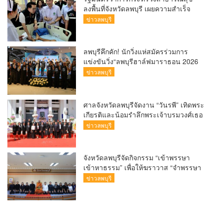
ลงพื้นที่จังหวัดลพบุรี เผยความสำเร็จ
รพ.มะเร็งลพบุรี นำเทคโนโลยีขั้นสูงมา
ข่าวลพบุรี
ใช้ลดระยะเวลารอคอยได้สั้นที่สุดในกลุ่ม
รพ.รัฐ ส่วนรพ.ท่าวุ้ง ฟื้นฟูผู้ป่วยให้กลับมา
เดินได้ถึง ร้อยละ 85 มุ่งเป้าพัฒนาเป็น
ลพบุรีคึกคัก! นักวิ่งแห่สมัครร่วมการ
จังหวัดสุขภาพคุณภาพควบคู่กับการส่ง
แข่งขันวิ่ง“ลพบุรีฮาล์ฟมาราธอน 2026
เสริมเศรษฐกิจสมุนไพรชุมชน
(Lopburi Half Marathon 2026) เพื่อ
ข่าวลพบุรี
สัมผัสแสงแรกที่อ่างซับเหล็ก
ศาลจังหวัดลพบุรีจัดงาน “วันรพี” เทิดพระ
เกียรติและน้อมรำลึกพระเจ้าบรมวงศ์เธอ
พระองค์รพีพัฒนศักดิ์ กรมหลวงราชบุรี
ข่าวลพบุรี
ดิเรกฤทธิ์ พระบิดาแห่งกฎหมายไท
จังหวัดลพบุรีจัดกิจกรรม “เข้าพรรษา
เข้าหาธรรม” เพื่อให้ฆราวาส “จำพรรษา
ทางใจ
ข่าวลพบุรี