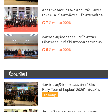
ศาลจังหวัดลพบุรีจัดงาน “วันรพี” เทิดพระ
เกียรติและน้อมรำลึกพระเจ้าบรมวงศ์เธอ
พระองค์รพีพัฒนศักดิ์ กรมหลวงราชบุรี
7 สิงหาคม 2026
ดิเรกฤทธิ์ พระบิดาแห่งกฎหมายไท
จังหวัดลพบุรีจัดกิจกรรม “เข้าพรรษา
เข้าหาธรรม” เพื่อให้ฆราวาส “จำพรรษา
ทางใจ
5 สิงหาคม 2026
เรื่องมาใหม่
จังหวัดลพบุรีจัดการแถลงข่าว “Bike
Rally-Tour of Lopburi 2026” เน้นสร้าง
“ประสบการณ์ครบวงจร”
ข่าวลพบุรี
รัฐมนตรีว่าการกระทรวงสาธารณสุข