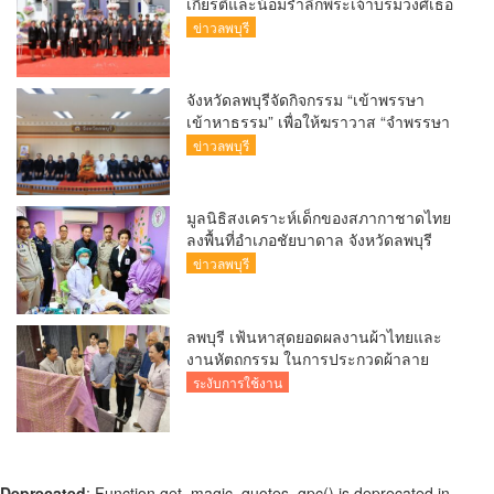
เกียรติและน้อมรำลึกพระเจ้าบรมวงศ์เธอ
พระองค์รพีพัฒนศักดิ์ กรมหลวงราชบุรี
ข่าวลพบุรี
ดิเรกฤทธิ์ พระบิดาแห่งกฎหมายไท
จังหวัดลพบุรีจัดกิจกรรม “เข้าพรรษา
เข้าหาธรรม” เพื่อให้ฆราวาส “จำพรรษา
ทางใจ
ข่าวลพบุรี
มูลนิธิสงเคราะห์เด็กของสภากาชาดไทย
ลงพื้นที่อำเภอชัยบาดาล จังหวัดลพบุรี
ออกหน่วยทันตกรรม “สุขภาพดีใต้ร่มพระ
ข่าวลพบุรี
บารมี” บริการทำฟันแก่นักเรียนและ
เยาวชน
ลพบุรี เฟ้นหาสุดยอดผลงานผ้าไทยและ
งานหัตถกรรม ในการประกวดผ้าลาย
พระราชทาน “ผ้าลายขอสมเด็จฯ – เจ้า
ระงับการใช้งาน
ฟ้าฯ” และ “ผ้าลายบุปผาบรมราชินีนาถ”
และงานหัตถกรรม ระดับจังหวัด ประจำปี
2569
Deprecated
: Function get_magic_quotes_gpc() is deprecated in