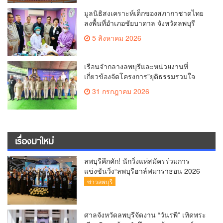
มูลนิธิสงเคราะห์เด็กของสภากาชาดไทย
ลงพื้นที่อำเภอชัยบาดาล จังหวัดลพบุรี
ออกหน่วยทันตกรรม “สุขภาพดีใต้ร่มพระ
5 สิงหาคม 2026
บารมี” บริการทำฟันแก่นักเรียนและ
เยาวชน
เรือนจำกลางลพบุรีและหน่วยงานที่
เกี่ยวข้องจัดโครงการ”ยุติธรรมรวมใจ
สืบสานพระปณิธาน น้อมถวายเจ้าฟ้าฟ้า
31 กรกฎาคม 2026
พัชรกิติยาภาฯ” ซึ่งอยู่ภายใต้กิจกรรมการ
บริจาคโลหิตเพื่อเทิดพระเกียรติ
เรื่องมาใหม่
ลพบุรีคึกคัก! นักวิ่งแห่สมัครร่วมการ
แข่งขันวิ่ง“ลพบุรีฮาล์ฟมาราธอน 2026
(Lopburi Half Marathon 2026) เพื่อ
ข่าวลพบุรี
สัมผัสแสงแรกที่อ่างซับเหล็ก
ศาลจังหวัดลพบุรีจัดงาน “วันรพี” เทิดพระ