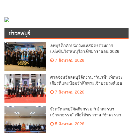
ข่าวลพบุรี
ลพบุรีคึกคัก! นักวิ่งแห่สมัครร่วมการ
แข่งขันวิ่ง“ลพบุรีฮาล์ฟมาราธอน 2026
(Lopburi Half Marathon 2026) เพื่อ
7 สิงหาคม 2026
สัมผัสแสงแรกที่อ่างซับเหล็ก
ศาลจังหวัดลพบุรีจัดงาน “วันรพี” เทิดพระ
เกียรติและน้อมรำลึกพระเจ้าบรมวงศ์เธอ
พระองค์รพีพัฒนศักดิ์ กรมหลวงราชบุรี
7 สิงหาคม 2026
ดิเรกฤทธิ์ พระบิดาแห่งกฎหมายไท
จังหวัดลพบุรีจัดกิจกรรม “เข้าพรรษา
เข้าหาธรรม” เพื่อให้ฆราวาส “จำพรรษา
ทางใจ
5 สิงหาคม 2026