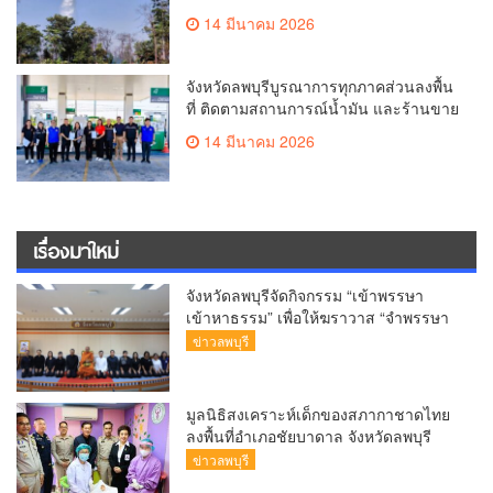
รินธร” อ.ท่าหลวง กำชับทุกฝ่ายเร่ง
14 มีนาคม 2026
ควบคุมเพลิงและทำแนวกันไฟ ป้องกัน
การขยายวงกว้าง
จังหวัดลพบุรีบูรณาการทุกภาคส่วนลงพื้น
ที่ ติดตามสถานการณ์น้ำมัน และร้านขาย
ทองคำ สร้างความเชื่อมั่นและความเป็น
14 มีนาคม 2026
ธรรมแก่ประชาชนผู้บริโภค
เรื่องมาใหม่
จังหวัดลพบุรีจัดกิจกรรม “เข้าพรรษา
เข้าหาธรรม” เพื่อให้ฆราวาส “จำพรรษา
ทางใจ
ข่าวลพบุรี
มูลนิธิสงเคราะห์เด็กของสภากาชาดไทย
ลงพื้นที่อำเภอชัยบาดาล จังหวัดลพบุรี
ออกหน่วยทันตกรรม “สุขภาพดีใต้ร่มพระ
ข่าวลพบุรี
บารมี” บริการทำฟันแก่นักเรียนและ