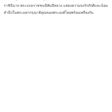
ราชินีนาถ พระบรมราชชนนีพันปีหลวง แสดงความจงรักภักดีและน้อม
สำนึกในพระมหากรุณาธิคุณของพระองค์โดยพร้อมเพรียงกัน