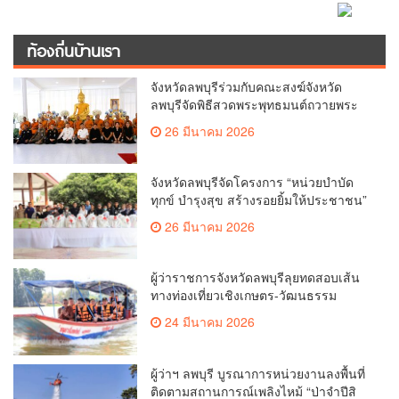
ท้องถิ่นบ้านเรา
จังหวัดลพบุรีร่วมกับคณะสงฆ์จังหวัด
ลพบุรีจัดพิธีสวดพระพุทธมนต์ถวายพระ
ราชกุศลแด่ สมเด็จพระนางเจ้าสิริกิติ์
26 มีนาคม 2026
พระบรมราชินีนาถ พระบรมราชชนนี
พันปีหลวง น้อมรำลึกในพระ
มหากรุณาธิคุณ ณ วัดโพธิ์เก้าต้น อำเภอ
จังหวัดลพบุรีจัดโครงการ “หน่วยบำบัด
เมืองลพบุรี จังหวัดลพบุรี
ทุกข์ บำรุงสุข สร้างรอยยิ้มให้ประชาชน”
ลงพื้นที่วัดไลย์ อ.ท่าวุ้ง มุ่งแก้ไขปัญหา
26 มีนาคม 2026
และส่งมอบความสุขถึงมือประชาชน
ผู้ว่าราชการจังหวัดลพบุรีลุยทดสอบเส้น
ทางท่องเที่ยวเชิงเกษตร-วัฒนธรรม
อำเภอบ้านหมี่ ชู One Day Trip ดัน
24 มีนาคม 2026
เศรษฐกิจชุมชน หวังกระตุ้นเศรษฐกิจ
ฐานรากอย่างยั่งยืน
ผู้ว่าฯ ลพบุรี บูรณาการหน่วยงานลงพื้นที่
ติดตามสถานการณ์เพลิงไหม้ “ป่าจำปีสิ