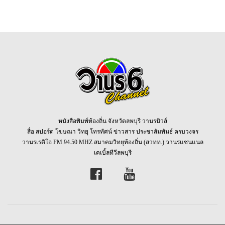
หนังสือพิมพ์ท้องถิ่น จังหวัดลพบุรี วานรนิวส์
สื่อ สปอร์ต โฆษณา วิทยุ โทรทัศน์ ข่าวสาร ประชาสัมพันธ์ ครบวงจร
วานรเรดิโอ FM.94.50 MHZ สมาคมวิทยุท้องถิ่น (สวทท.) วานรแชนแนล
เคเบิ้ลทีวีลพบุรี