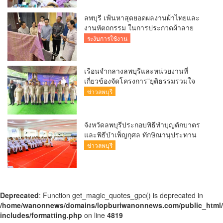
เยาวชน
ลพบุรี เฟ้นหาสุดยอดผลงานผ้าไทยและ
งานหัตถกรรม ในการประกวดผ้าลาย
พระราชทาน “ผ้าลายขอสมเด็จฯ – เจ้า
ระงับการใช้งาน
ฟ้าฯ” และ “ผ้าลายบุปผาบรมราชินีนาถ”
และงานหัตถกรรม ระดับจังหวัด ประจำปี
2569
เรือนจำกลางลพบุรีและหน่วยงานที่
เกี่ยวข้องจัดโครงการ”ยุติธรรมรวมใจ
สืบสานพระปณิธาน น้อมถวายเจ้าฟ้าฟ้า
ข่าวลพบุรี
พัชรกิติยาภาฯ” ซึ่งอยู่ภายใต้กิจกรรมการ
บริจาคโลหิตเพื่อเทิดพระเกียรติ
จังหวัดลพบุรีประกอบพิธีทำบุญตักบาตร
และพิธีบำเพ็ญกุศล ทักษิณานุประทาน
อุทิศถวายพระกุศลแด่สมเด็จพระเจ้า
ข่าวลพบุรี
ลูกเธอ เจ้าฟ้าพัชรกิติยาภา นเรนทิรา
เทพยวดีกรมหลวงราชสาริณีสิริพัชร มหา
วัชรราชธิดา ครบปัญญาสมวาร ( 50 วัน
)
Deprecated
: Function get_magic_quotes_gpc() is deprecated in
/home/wanonnews/domains/lopburiwanonnews.com/public_html
includes/formatting.php
on line
4819