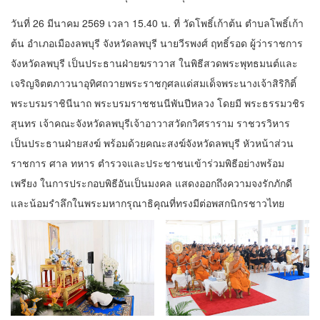
วันที่ 26 มีนาคม 2569 เวลา 15.40 น. ที่ วัดโพธิ์เก้าต้น ตำบลโพธิ์เก้า
ต้น อำเภอเมืองลพบุรี จังหวัดลพบุรี นายวีรพงศ์ ฤทธิ์รอด ผู้ว่าราชการ
จังหวัดลพบุรี เป็นประธานฝ่ายฆราวาส ในพิธีสวดพระพุทธมนต์และ
เจริญจิตตภาวนาอุทิศถวายพระราชกุศลแด่สมเด็จพระนางเจ้าสิริกิติ์
พระบรมราชินีนาถ พระบรมราชชนนีพันปีหลวง โดยมี พระธรรมวชิร
สุนทร เจ้าคณะจังหวัดลพบุรีเจ้าอาวาสวัดกวิศราราม ราชวรวิหาร
เป็นประธานฝ่ายสงฆ์ พร้อมด้วยคณะสงฆ์จังหวัดลพบุรี หัวหน้าส่วน
ราชการ ศาล ทหาร ตำรวจและประชาชนเข้าร่วมพิธีอย่างพร้อม
เพรียง ในการประกอบพิธีอันเป็นมงคล แสดงออกถึงความจงรักภักดี
และน้อมรำลึกในพระมหากรุณาธิคุณที่ทรงมีต่อพสกนิกรชาวไทย