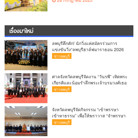
28 กรกฎาคม 2025
ในโอกาสวันเฉลิมพระชนมพรรษาของ
พระบาทสมเด็จพระเจ้าอยู่หัว 28
กรกฎาคม 2568
เรื่องมาใหม่
ลพบุรีคึกคัก! นักวิ่งแห่สมัครร่วมการ
แข่งขันวิ่ง“ลพบุรีฮาล์ฟมาราธอน 2026
(Lopburi Half Marathon 2026) เพื่อ
ข่าวลพบุรี
สัมผัสแสงแรกที่อ่างซับเหล็ก
ศาลจังหวัดลพบุรีจัดงาน “วันรพี” เทิดพระ
เกียรติและน้อมรำลึกพระเจ้าบรมวงศ์เธอ
พระองค์รพีพัฒนศักดิ์ กรมหลวงราชบุรี
ข่าวลพบุรี
ดิเรกฤทธิ์ พระบิดาแห่งกฎหมายไท
จังหวัดลพบุรีจัดกิจกรรม “เข้าพรรษา
เข้าหาธรรม” เพื่อให้ฆราวาส “จำพรรษา
ทางใจ
ข่าวลพบุรี