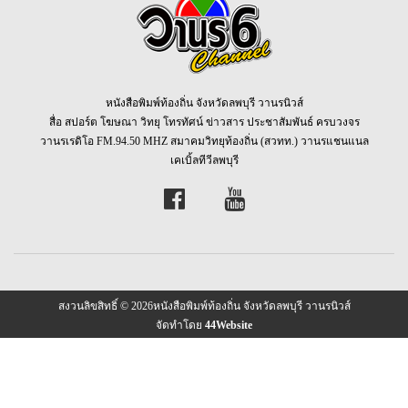
หนังสือพิมพ์ท้องถิ่น จังหวัดลพบุรี วานรนิวส์
สื่อ สปอร์ต โฆษณา วิทยุ โทรทัศน์ ข่าวสาร ประชาสัมพันธ์ ครบวงจร
วานรเรดิโอ FM.94.50 MHZ สมาคมวิทยุท้องถิ่น (สวทท.) วานรแชนแนล
เคเบิ้ลทีวีลพบุรี
สงวนลิขสิทธิ์ © 2026หนังสือพิมพ์ท้องถิ่น จังหวัดลพบุรี วานรนิวส์
จัดทำโดย
44Website