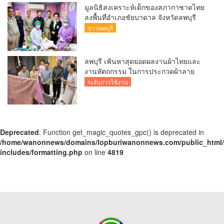
มูลนิธิสงเคราะห์เด็กของสภากาชาดไทย
ลงพื้นที่อำเภอชัยบาดาล จังหวัดลพบุรี
ออกหน่วยทันตกรรม “สุขภาพดีใต้ร่มพระ
ข่าวลพบุรี
บารมี” บริการทำฟันแก่นักเรียนและ
เยาวชน
ลพบุรี เฟ้นหาสุดยอดผลงานผ้าไทยและ
งานหัตถกรรม ในการประกวดผ้าลาย
พระราชทาน “ผ้าลายขอสมเด็จฯ – เจ้า
ระงับการใช้งาน
ฟ้าฯ” และ “ผ้าลายบุปผาบรมราชินีนาถ”
และงานหัตถกรรม ระดับจังหวัด ประจำปี
2569
Deprecated
: Function get_magic_quotes_gpc() is deprecated in
/home/wanonnews/domains/lopburiwanonnews.com/public_html
includes/formatting.php
on line
4819