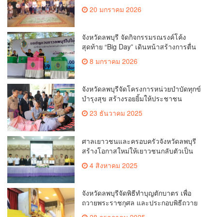
ดินสมเด็จพระนารายณ์มหาราช ครั้งที่ 38
20 มกราคม 2026
ประจำปี 2569 ณ สถานที่ศักดิ์สิทธิ์สำคัญ
นอกเขตพระราชฐาน เพื่อความเป็นสิริ
มงคลแก่คณะกรรมการผู้จัดงาน
จังหวัดลพบุรี จัดกิจกรรมรณรงค์โค้ง
สุดท้าย “Big Day” เดินหน้าสร้างการตื่น
ตัว เชิญชวนประชาชนออกไปใช้สิทธิ
8 มกราคม 2026
เลือกตั้งสมาชิกสภา และนายกองค์การ
บริหารส่วนตำบล (อบต.) พร้อมกันทั่วทั้ง
จังหวัด เน้นย้ำ”เลือกตั้งโปร่งใส ใช้สิทธิ
จังหวัดลพบุรีจัดโครงการหน่วยบำบัดทุกข์
อย่างสุจริต”
บำรุงสุข สร้างรอยยิ้มให้ประชาชน
ประจำปีงบประมาณ พ.ศ.2569
23 ธันวาคม 2025
ศาลเยาวชนและครอบครัวจังหวัดลพบุรี
สร้างโอกาสใหม่ให้เยาวชนกลับตัวเป็น
คนดีของสังคม จัดโครงการ “MY NEW
4 สิงหาคม 2025
WAY”
จังหวัดลพบุรีจัดพิธีทำบุญตักบาตร เพื่อ
ถวายพระราชกุศล และประกอบพิธีถวาย
สัตย์ปฏิญาณเพื่อเป็นข้าราชการที่ดีเนื่อง