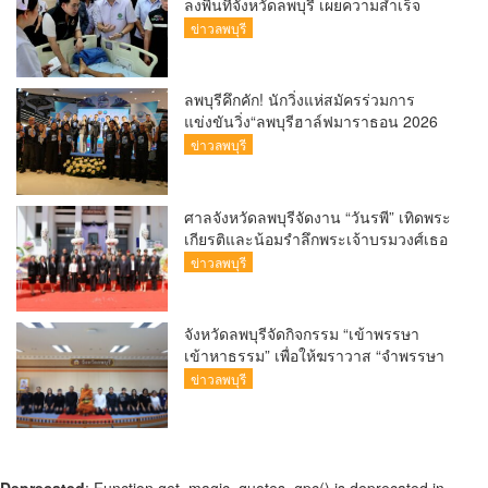
ลงพื้นที่จังหวัดลพบุรี เผยความสำเร็จ
รพ.มะเร็งลพบุรี นำเทคโนโลยีขั้นสูงมา
ข่าวลพบุรี
ใช้ลดระยะเวลารอคอยได้สั้นที่สุดในกลุ่ม
รพ.รัฐ ส่วนรพ.ท่าวุ้ง ฟื้นฟูผู้ป่วยให้กลับมา
เดินได้ถึง ร้อยละ 85 มุ่งเป้าพัฒนาเป็น
ลพบุรีคึกคัก! นักวิ่งแห่สมัครร่วมการ
จังหวัดสุขภาพคุณภาพควบคู่กับการส่ง
แข่งขันวิ่ง“ลพบุรีฮาล์ฟมาราธอน 2026
เสริมเศรษฐกิจสมุนไพรชุมชน
(Lopburi Half Marathon 2026) เพื่อ
ข่าวลพบุรี
สัมผัสแสงแรกที่อ่างซับเหล็ก
ศาลจังหวัดลพบุรีจัดงาน “วันรพี” เทิดพระ
เกียรติและน้อมรำลึกพระเจ้าบรมวงศ์เธอ
พระองค์รพีพัฒนศักดิ์ กรมหลวงราชบุรี
ข่าวลพบุรี
ดิเรกฤทธิ์ พระบิดาแห่งกฎหมายไท
จังหวัดลพบุรีจัดกิจกรรม “เข้าพรรษา
เข้าหาธรรม” เพื่อให้ฆราวาส “จำพรรษา
ทางใจ
ข่าวลพบุรี