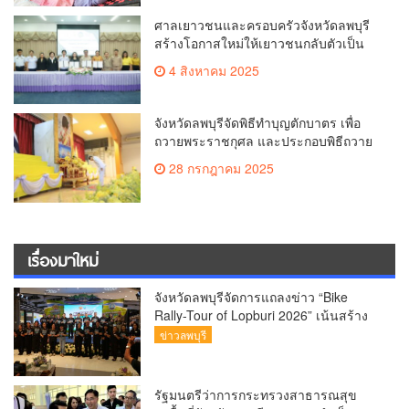
ศาลเยาวชนและครอบครัวจังหวัดลพบุรี
สร้างโอกาสใหม่ให้เยาวชนกลับตัวเป็น
คนดีของสังคม จัดโครงการ “MY NEW
4 สิงหาคม 2025
WAY”
จังหวัดลพบุรีจัดพิธีทำบุญตักบาตร เพื่อ
ถวายพระราชกุศล และประกอบพิธีถวาย
สัตย์ปฏิญาณเพื่อเป็นข้าราชการที่ดีเนื่อง
28 กรกฎาคม 2025
ในโอกาสวันเฉลิมพระชนมพรรษาของ
พระบาทสมเด็จพระเจ้าอยู่หัว 28
กรกฎาคม 2568
เรื่องมาใหม่
จังหวัดลพบุรีจัดการแถลงข่าว “Bike
Rally-Tour of Lopburi 2026” เน้นสร้าง
“ประสบการณ์ครบวงจร”
ข่าวลพบุรี
รัฐมนตรีว่าการกระทรวงสาธารณสุข