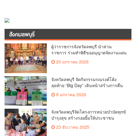
สังคมลพบุรี
ผู้ว่าราชการจังหวัดลพบุรี นำส่วน
ราชการ ร่วมทำพิธีขออนุญาตจัดงานแผ่น
ดินสมเด็จพระนารายณ์มหาราช ครั้งที่ 38
20 มกราคม 2026
ประจำปี 2569 ณ สถานที่ศักดิ์สิทธิ์สำคัญ
นอกเขตพระราชฐาน เพื่อความเป็นสิริ
มงคลแก่คณะกรรมการผู้จัดงาน
จังหวัดลพบุรี จัดกิจกรรมรณรงค์โค้ง
สุดท้าย “Big Day” เดินหน้าสร้างการตื่น
ตัว เชิญชวนประชาชนออกไปใช้สิทธิ
8 มกราคม 2026
เลือกตั้งสมาชิกสภา และนายกองค์การ
บริหารส่วนตำบล (อบต.) พร้อมกันทั่วทั้ง
จังหวัด เน้นย้ำ”เลือกตั้งโปร่งใส ใช้สิทธิ
จังหวัดลพบุรีจัดโครงการหน่วยบำบัดทุกข์
อย่างสุจริต”
บำรุงสุข สร้างรอยยิ้มให้ประชาชน
ประจำปีงบประมาณ พ.ศ.2569
23 ธันวาคม 2025